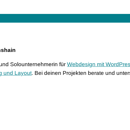
hshain
n und Solounternehmerin für
Webdesign mit WordPre
g und Layout
. Bei deinen Projekten berate und unters